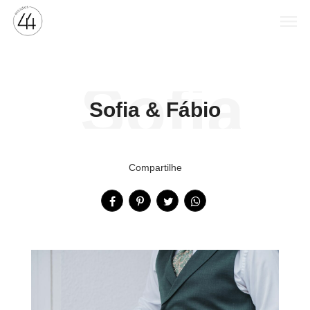
menu
Sofia
Sofia & Fábio
&
Compartilhe
Fábio