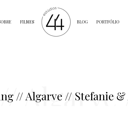
SOBRE
FILMES
BLOG
PORTFÓLIO
/ Algarve /
ng // Algarve // Stefanie &