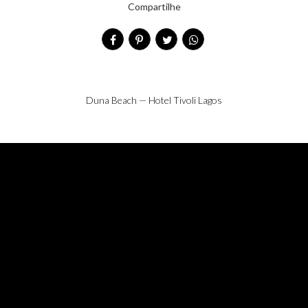
& André
Compartilhe
Duna Beach — Hotel Tivoli Lagos